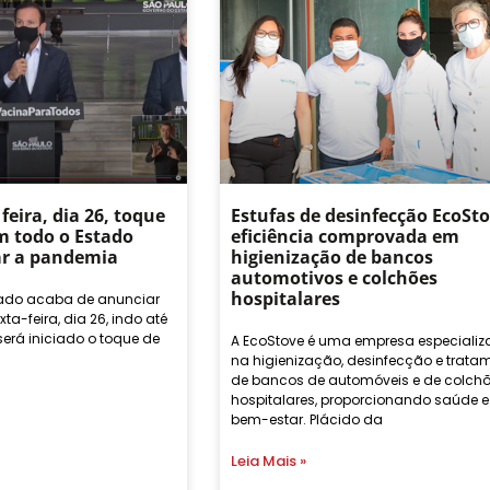
feira, dia 26, toque
Estufas de desinfecção EcoSto
m todo o Estado
eficiência comprovada em
ar a pandemia
higienização de bancos
automotivos e colchões
hospitalares
tado acaba de anunciar
xta-feira, dia 26, indo até
será iniciado o toque de
A EcoStove é uma empresa especiali
na higienização, desinfecção e trata
de bancos de automóveis e de colch
hospitalares, proporcionando saúde e
bem-estar. Plácido da
Leia Mais »