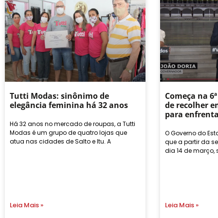
Tutti Modas: sinônimo de
Começa na 6ª 
elegância feminina há 32 anos
de recolher e
para enfrent
Há 32 anos no mercado de roupas, a Tutti
Modas é um grupo de quatro lojas que
O Governo do Es
atua nas cidades de Salto e Itu. A
que a partir da se
dia 14 de março, 
Leia Mais »
Leia Mais »