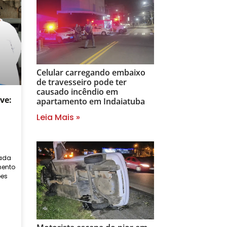
Celular carregando embaixo
de travesseiro pode ter
causado incêndio em
ve:
apartamento em Indaiatuba
Leia Mais »
zada
mento
ões