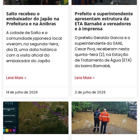
Salto recebeu o
Prefeito e superintendente
embaixador do Japão na
apresentam estrutura da
Prefeitura e na Anibras
ETA Barnabé a vereadores
e à imprensa
A cidade de Salto e a
O prefeito Geraldo Garcia e o
comunidade japonesa local
superintendente do SAAE,
viveram, na segunda-feira,
Cesar Piva, receberam nesta
dia 13, uma data histórica
quinta-feira (2), na Estação
com a visita oficial do
de Tratamento de Água (ETA)
embaixador do Japão
do bairro Barnabé,
Leia Mais »
Leia Mais »
14 de julho de 2026
2 de julho de 2026