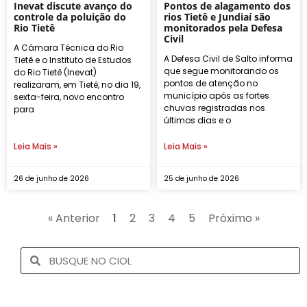
Inevat discute avanço do
Pontos de alagamento dos
controle da poluição do
rios Tietê e Jundiaí são
Rio Tietê
monitorados pela Defesa
Civil
A Câmara Técnica do Rio
A Defesa Civil de Salto informa
Tietê e o Instituto de Estudos
que segue monitorando os
do Rio Tietê (Inevat)
pontos de atenção no
realizaram, em Tietê, no dia 19,
município após as fortes
sexta-feira, novo encontro
chuvas registradas nos
para
últimos dias e o
Leia Mais »
Leia Mais »
26 de junho de 2026
25 de junho de 2026
« Anterior
1
2
3
4
5
Próximo »