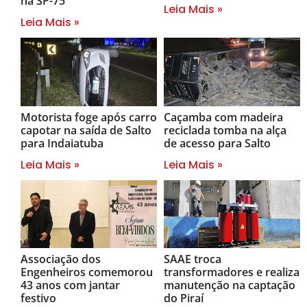
na SP-75
Leia Mais »
Leia Mais »
Motorista foge após carro
Caçamba com madeira
capotar na saída de Salto
reciclada tomba na alça
para Indaiatuba
de acesso para Salto
Leia Mais »
Leia Mais »
Associação dos
SAAE troca
Engenheiros comemorou
transformadores e realiza
43 anos com jantar
manutenção na captação
festivo
do Piraí