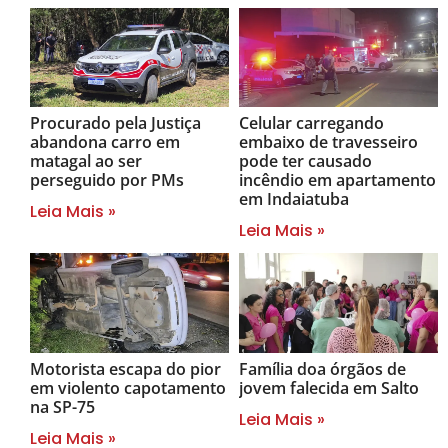
Procurado pela Justiça
Celular carregando
abandona carro em
embaixo de travesseiro
matagal ao ser
pode ter causado
perseguido por PMs
incêndio em apartamento
em Indaiatuba
Leia Mais »
Leia Mais »
Motorista escapa do pior
Família doa órgãos de
em violento capotamento
jovem falecida em Salto
na SP-75
Leia Mais »
Leia Mais »