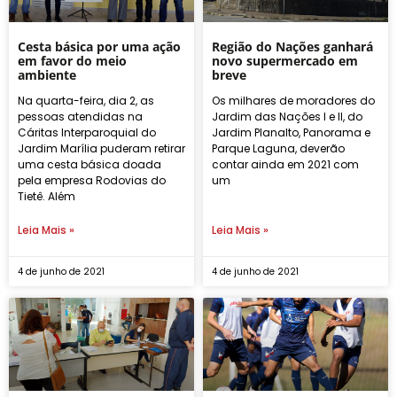
Cesta básica por uma ação
Região do Nações ganhará
em favor do meio
novo supermercado em
ambiente
breve
Na quarta-feira, dia 2, as
Os milhares de moradores do
pessoas atendidas na
Jardim das Nações I e II, do
Cáritas Interparoquial do
Jardim Planalto, Panorama e
Jardim Marília puderam retirar
Parque Laguna, deverão
uma cesta básica doada
contar ainda em 2021 com
pela empresa Rodovias do
um
Tietê. Além
Leia Mais »
Leia Mais »
4 de junho de 2021
4 de junho de 2021