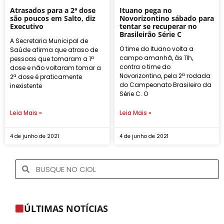
Atrasados para a 2ª dose
Ituano pega no
são poucos em Salto, diz
Novorizontino sábado para
Executivo
tentar se recuperar no
Brasileirão Série C
A Secretaria Municipal de
O time do Ituano volta a
Saúde afirma que atraso de
campo amanhã, às 11h,
pessoas que tomaram a 1ª
contra o time do
dose e não voltaram tomar a
Novorizontino, pela 2ª rodada
2ª dose é praticamente
do Campeonato Brasileiro da
inexistente
Série C. O
Leia Mais »
Leia Mais »
4 de junho de 2021
4 de junho de 2021
ÚLTIMAS NOTÍCIAS