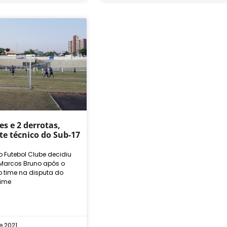
s e 2 derrotas,
te técnico do Sub-17
o Futebol Clube decidiu
o Marcos Bruno após o
 time na disputa do
time
e 2021