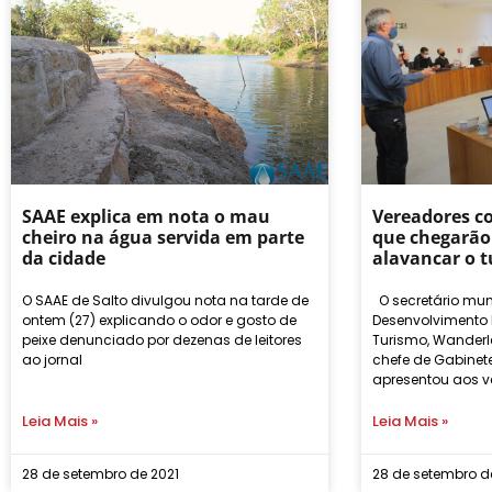
SAAE explica em nota o mau
Vereadores c
cheiro na água servida em parte
que chegarão
da cidade
alavancar o 
O SAAE de Salto divulgou nota na tarde de
O secretário mun
ontem (27) explicando o odor e gosto de
Desenvolvimento 
peixe denunciado por dezenas de leitores
Turismo, Wanderle
ao jornal
chefe de Gabinete
apresentou aos v
Leia Mais »
Leia Mais »
28 de setembro de 2021
28 de setembro d