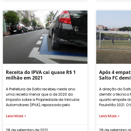
Receita do IPVA cai quase R$ 1
Após 4 empate
milhão em 2021
Salto FC demi
A Prefeitura de Salto recebeu neste ano
A direção do Salt
uma receita menor que a de 2020 do
demitir o técnic
Imposto sobre a Propriedade de Veículos
quarto empate do
Automotores (IPVA), repassado pelo
Paulistão 2021. O 
Leia Mais »
Leia Mais »
28 de setembro de 2021
28 de setembro d