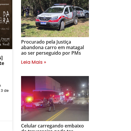
Procurado pela Justiça
abandona carro em matagal
ao ser perseguido por PMs
s]
Leia Mais »
te
A
 3 de
Celular carregando embaixo