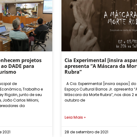
onhecem projetos
Cia Experimental [insira aspa
 ao DADE para
apresenta “A Máscara da Mor
turismo
Rubra”
icipal de
A Cia. Experimental [insira aspas] do
Econômico, Trabalho e
Espaço Cultural Barros Jr. apresenta “
y Rigolin, junto de seu
Máscara da Morte Rubra”, nos dias 2 e
, João Carlos Milioni,
outubro de
ereadores da
Leia Mais »
e 2021
28 de setembro de 2021