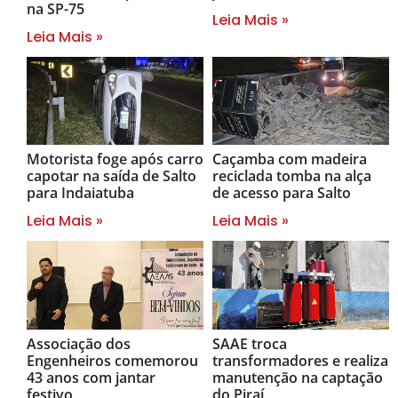
na SP-75
Leia Mais »
Leia Mais »
Motorista foge após carro
Caçamba com madeira
capotar na saída de Salto
reciclada tomba na alça
para Indaiatuba
de acesso para Salto
Leia Mais »
Leia Mais »
Associação dos
SAAE troca
Engenheiros comemorou
transformadores e realiza
43 anos com jantar
manutenção na captação
festivo
do Piraí