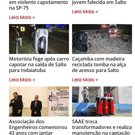
em violento capotamento
jovem falecida em Salto
na SP-75
Leia Mais »
Leia Mais »
Motorista foge após carro
Caçamba com madeira
capotar na saída de Salto
reciclada tomba na alça
para Indaiatuba
de acesso para Salto
Leia Mais »
Leia Mais »
Associação dos
SAAE troca
Engenheiros comemorou
transformadores e realiza
43 anos com jantar
manutenção na captação