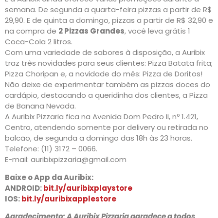
semana. De segunda a quarta-feira pizzas a partir de R$
29,90. E de quinta a domingo, pizzas a partir de R$ 32,90 e
na compra de
2 Pizzas Grandes
, você leva grátis 1
Coca-Cola 2 litros.
Com uma variedade de sabores à disposição, a Auribix
traz três novidades para seus clientes: Pizza Batata frita;
Pizza Choripan e, a novidade do mês: Pizza de Doritos!
Não deixe de experimentar também as pizzas doces do
cardápio, destacando a queridinha dos clientes, a Pizza
de Banana Nevada.
A Auribix Pizzaria fica na Avenida Dom Pedro II, nº 1.421,
Centro, atendendo somente por delivery ou retirada no
balcão, de segunda a domingo das 18h às 23 horas.
Telefone: (11) 3172 – 0066.
E-mail: auribixpizzaria@gmail.com
Baixe o App da Auribix:
ANDROID:
bit.ly/auribixplaystore
IOS:
bit.ly/auribixapplestore
­Agradecimento: A Auribix Pizzaria agradece a todos