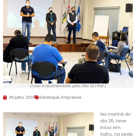
Curso é recomendado pela ONU (A.I.Pref.)
26 julho, 2021
Destaque
,
Empresas
Na manhã do
dia 26, teve
início em
Salto, na sede