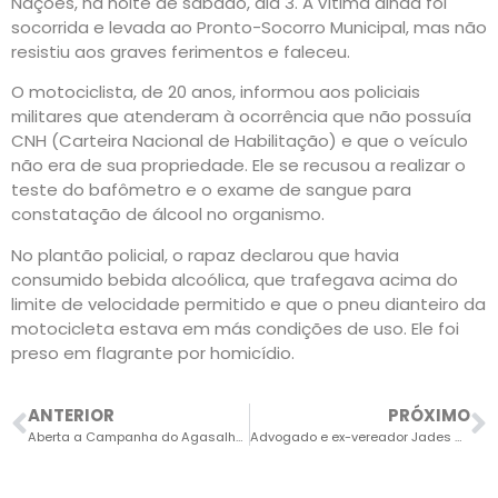
Nações, na noite de sábado, dia 3. A vítima ainda foi
socorrida e levada ao Pronto-Socorro Municipal, mas não
resistiu aos graves ferimentos e faleceu.
O motociclista, de 20 anos, informou aos policiais
militares que atenderam à ocorrência que não possuía
CNH (Carteira Nacional de Habilitação) e que o veículo
não era de sua propriedade. Ele se recusou a realizar o
teste do bafômetro e o exame de sangue para
constatação de álcool no organismo.
No plantão policial, o rapaz declarou que havia
consumido bebida alcoólica, que trafegava acima do
limite de velocidade permitido e que o pneu dianteiro da
motocicleta estava em más condições de uso. Ele foi
preso em flagrante por homicídio.
ANTERIOR
PRÓXIMO
Aberta a Campanha do Agasalho 2025 em Salto
Advogado e ex-vereador Jades ministra palestra na Guardinha sobre prevenção às drogas