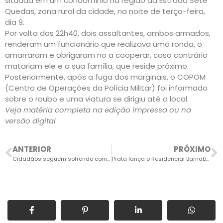
situada em um condomínio na região da Estrada Sete
Quedas, zona rural da cidade, na noite de terça-feira,
dia 9.
Por volta das 22h40, dois assaltantes, ambos armados,
renderam um funcionário que realizava uma ronda, o
amarraram e obrigaram no a cooperar, caso contrário
matariam ele e a sua família, que reside próximo.
Posteriormente, após a fuga dos marginais, o COPOM
(Centro de Operações da Polícia Militar) foi informado
sobre o roubo e uma viatura se dirigiu até o local.
Veja matéria completa na edição impressa ou na
versão digital
ANTERIOR
PRÓXIMO
Cidadãos seguem sofrendo com atendimento na agência do Banco do Brasil
Prata lança o Residencial Barnabé, em nova região de crescimento de Salto