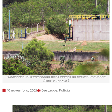
Funcionário foi surpreendido pelos ladrões ao realizar uma ronda
(Foto: V. Lenzi Jr.)
10 novembro, 2021
Destaque
,
Polícia