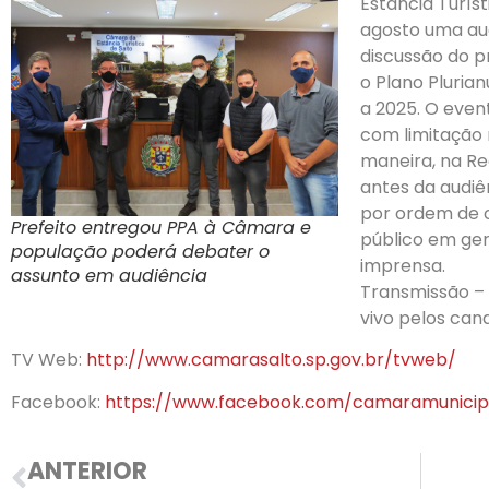
Estância Turísti
agosto uma aud
discussão do pr
o Plano Pluria
a 2025. O even
com limitação 
maneira, na R
antes da audiên
por ordem de 
Prefeito entregou PPA à Câmara e
público em ger
população poderá debater o
imprensa.
assunto em audiência
Transmissão – 
vivo pelos canai
TV Web:
http://www.camarasalto.sp.gov.br/tvweb/
Facebook:
https://www.facebook.com/camaramunicip
ANTERIOR