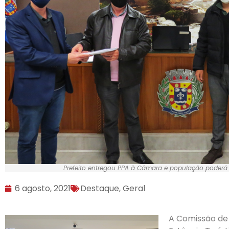
Prefeito entregou PPA à Câmara e população poderá
6 agosto, 2021
Destaque
,
Geral
A Comissão de