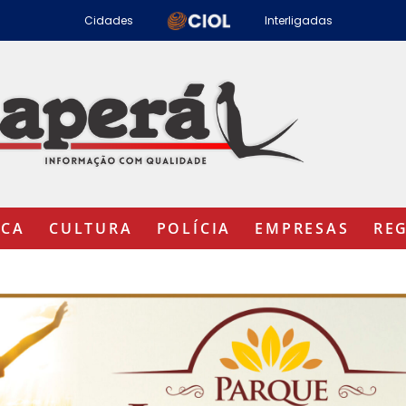
Cidades
Interligadas
ICA
CULTURA
POLÍCIA
EMPRESAS
RE