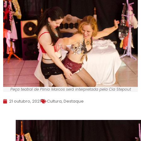
Peça teatral de Plinio Marcos será interpretada pela Cia Stepout
21 outubro, 2021
Cultura
,
Destaque