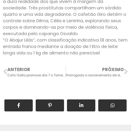
a dura realidade dos que vivem à margem da
sociedade. Três prostitutas compartilham um sórdido
quarto e uma vida degradante. O cafetão Giro detém o
controle sobre Dilma, Célia e Leninha, explorando seus
corpos e dominando-as por meio de violência física,
executada pelo capanga Osvaldo.
“O Abajur Lilás”, com classificação indicativa 18 anos, tem
entrada franca mediante a doação de l litro de leite
longa vida ou 1 kg de alimento não perecível
ANTERIOR
PRÓXIMO
Cufa-Salto promove dia 7 o Torneio de Futebol que homenageará Vadeco
Prorrogado o racionamento de água até o dia 30 de novembro