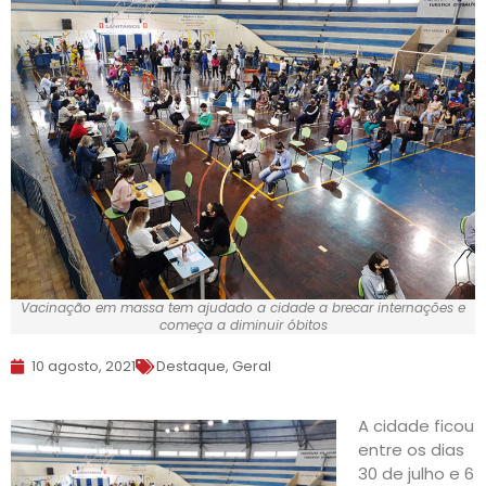
Vacinação em massa tem ajudado a cidade a brecar internações e
começa a diminuir óbitos
10 agosto, 2021
Destaque
,
Geral
A cidade ficou
entre os dias
30 de julho e 6