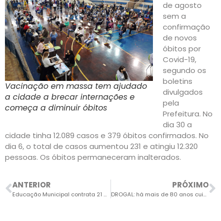
de agosto
sem a
confirmação
de novos
óbitos por
Covid-19,
segundo os
boletins
Vacinação em massa tem ajudado
divulgados
a cidade a brecar internações e
pela
começa a diminuir óbitos
Prefeitura. No
dia 30 a
cidade tinha 12.089 casos e 379 óbitos confirmados. No
dia 6, o total de casos aumentou 231 e atingiu 12.320
pessoas. Os óbitos permaneceram inalterados.
ANTERIOR
PRÓXIMO
Educação Municipal contrata 21 novos professores
DROGAL: há mais de 80 anos cuidando da sua saúde e bem-estar