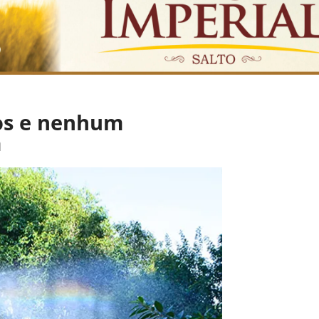
tos e nenhum
a