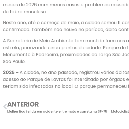
meses de 2026 com menos casos e problemas causados
da febre maculosa.
Neste ano, até o começo de maio, a cidade somou 11 ca
confirmado. Também não houve no período, óbito conf
A Secretaria de Meio Ambiente tem mantido foco nas 
estrela, priorizando cinco pontos da cidade: Parque d
Monumento à Padroeira, proximidades do Largo São Joã
São Paulo.
2025 –
A cidade, no ano passado, registrou vários óbitos
acesso ao Parque de Lavras foi interditado por órgãos 
teriam sido infectadas no local. O parque permaneceu
ANTERIOR
Mulher fica ferida em acidente entre moto e carreta na SP-75