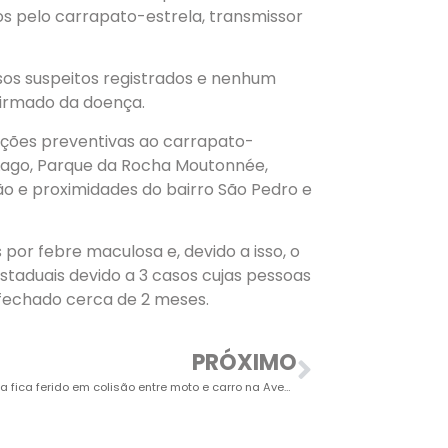
 pelo carrapato-estrela, transmissor
sos suspeitos registrados e nenhum
irmado da doença.
ações preventivas ao carrapato-
o Lago, Parque da Rocha Moutonnée,
o e proximidades do bairro São Pedro e
 por febre maculosa e, devido a isso, o
estaduais devido a 3 casos cujas pessoas
 fechado cerca de 2 meses.
PRÓXIMO
Motociclista fica ferido em colisão entre moto e carro na Avenida Hilário Ferrari