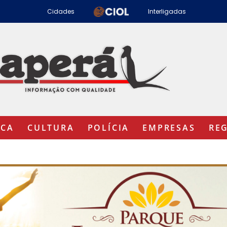
Cidades
Interligadas
ICA
CULTURA
POLÍCIA
EMPRESAS
RE