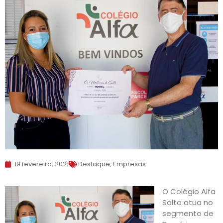
19 fevereiro, 2021
Destaque
,
Empresas
O Colégio Alfa
Salto atua no
segmento de