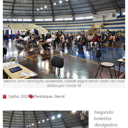
Mesmo com vacinação acelerada, cidade segue tendo cada vez mais
óbitos por Covid-19
1 julho, 2021
Destaque
,
Geral
Segundo
boletins
divulgados