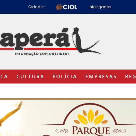
Cidades
Interligadas
ICA
CULTURA
POLÍCIA
EMPRESAS
RE