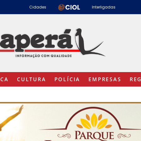
Cidades
Interligadas
ICA
CULTURA
POLÍCIA
EMPRESAS
RE