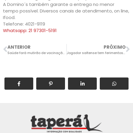
A Domino´s também garante a entrega no menor
tempo possível. Diversos canais de atendimento, on line,
Ifood.
Telefone: 4021-9119
Whatsapp: 21 97301-5191
ANTERIOR
PRÓXIMO
Saúde fará mutirão de vacinação da Covid-19 amanhã, com e sem agendamento
Jogador saltense tem ferimentos leves em tombamento de ônibus do time do Umuruama