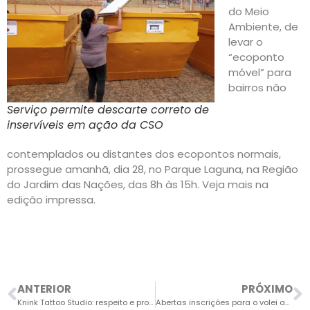
do Meio
Ambiente, de
levar o
“ecoponto
móvel” para
bairros não
Serviço permite descarte correto de
inservíveis em ação da CSO
contemplados ou distantes dos ecopontos normais,
prossegue amanhã, dia 28, no Parque Laguna, na Região
do Jardim das Nações, das 8h às 15h. Veja mais na
edição impressa.
ANTERIOR
PRÓXIMO
Knink Tattoo Studio: respeito e profissionalismo a serviço da sua clientela
Abertas inscrições para o volei adaptado no Centro Esportivo do Cecap