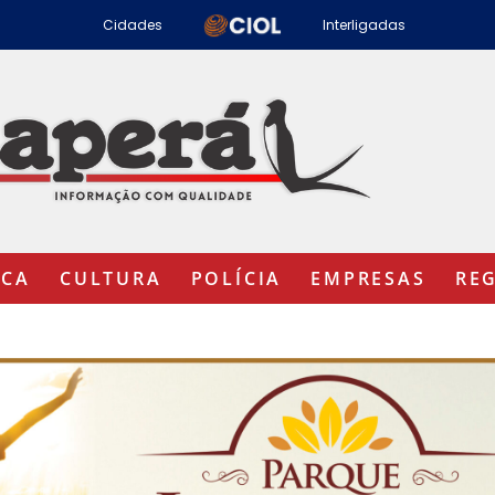
Cidades
Interligadas
ICA
CULTURA
POLÍCIA
EMPRESAS
RE