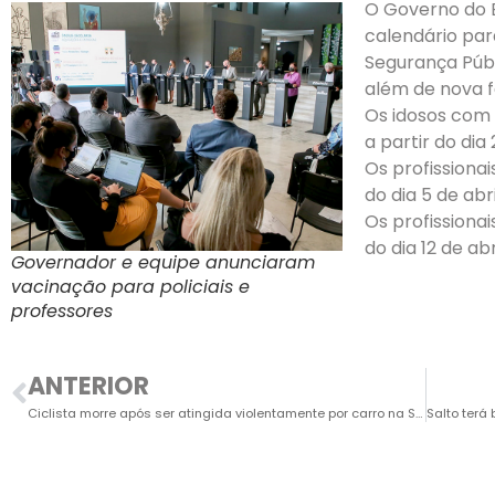
O Governo do E
calendário para
Segurança Públ
além de nova fa
Os idosos com 
a partir do dia
Os profissiona
do dia 5 de abri
Os profissiona
do dia 12 de abri
Governador e equipe anunciaram
vacinação para policiais e
professores
ANTERIOR
Ciclista morre após ser atingida violentamente por carro na SP-75