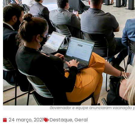
Governador e equipe anunciaram vacinação par
24 março, 2021
Destaque
,
Geral