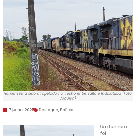
Homem teria sido atropelado no trecho entre Salto e Indaiatuba (Foto:
Arquivo)
7 junho, 2021
Destaque
,
Polícia
Um homem
foi