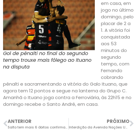
em casa, em
jogo no último
domingo, pelo
placar de 2 a
1. A vitória foi
conquistada
aos 53
minutos do
Gol de pênalti no final do segundo
segundo
tempo trouxe mais fôlego ao Ituano
tempo, com
na disputa
Fernando
cobrando
pênalti e sacramentando a vitória do Galo Ituano, que
agora tem 12 pontos e segue na lanterna do Grupo C.
Amanhã o Ituano joga contra a Ferroviária, às 22h15 e no
domingo recebe o Santo André, em casa.
ANTERIOR
PRÓXIMO
Salto tem mais 6 óbitos confirmados de Covid-19
Interdição da Avenida Nações Unidas não começou