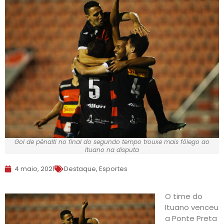
Gol de pênalti no final do segundo tempo trouxe mais fôlego ao
Ituano na disputa
4 maio, 2021
Destaque
,
Esportes
O time do
Ituano venceu
a Ponte Preta