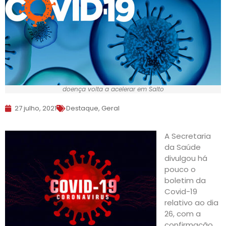
doença volta a acelerar em Salto
27 julho, 2021
Destaque
,
Geral
A Secretaria
da Saúde
divulgou há
pouco o
boletim da
Covid-19
relativo ao dia
26, com a
confirmação