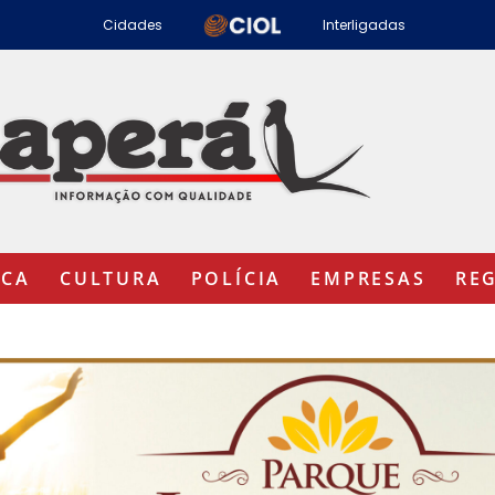
Cidades
Interligadas
ICA
CULTURA
POLÍCIA
EMPRESAS
RE