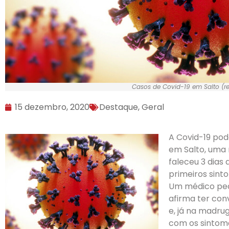
Casos de Covid-19 em Salto (r
15 dezembro, 2020
Destaque
,
Geral
A Covid-19 pod
em Salto, uma 
faleceu 3 dias
primeiros sint
Um médico ped
afirma ter con
e, já na madru
com os sintoma