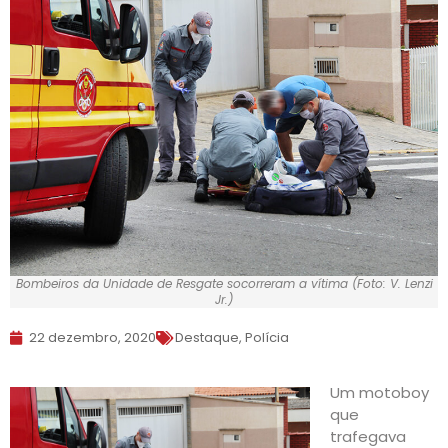
Bombeiros da Unidade de Resgate socorreram a vítima (Foto: V. Lenzi
Jr.)
22 dezembro, 2020
Destaque
,
Polícia
Um motoboy
que
trafegava