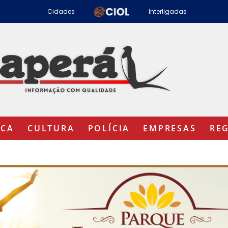
Cidades
Interligadas
ICA
CULTURA
POLÍCIA
EMPRESAS
RE