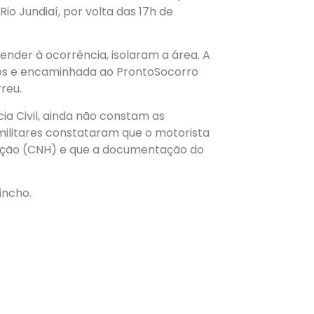
io Jundiaí, por volta das 17h de
ender à ocorrência, isolaram a área. A
iros e encaminhada ao ProntoSocorro
reu.
ia Civil, ainda não constam as
 militares constataram que o motorista
tação (CNH) e que a documentação do
incho.