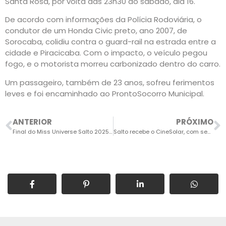
Santa Rosa, por volta das 23h30 do sábado, dia 16.
De acordo com informações da Polícia Rodoviária, o
condutor de um Honda Civic preto, ano 2007, de
Sorocaba, colidiu contra o guard-rail na estrada entre a
cidade e Piracicaba. Com o impacto, o veículo pegou
fogo, e o motorista morreu carbonizado dentro do carro.
Um passageiro, também de 23 anos, sofreu ferimentos
leves e foi encaminhado ao ProntoSocorro Municipal.
ANTERIOR
PRÓXIMO
Final do Miss Universe Salto 2025 será dia 20
Salto recebe o CineSolar, com sessões de cinema gratuitas ao ar livre