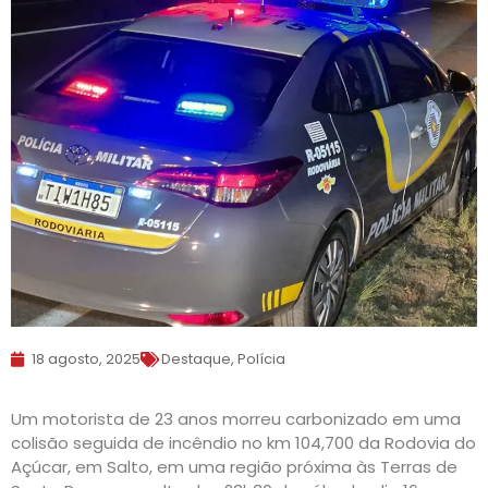
18 agosto, 2025
Destaque
,
Polícia
Um motorista de 23 anos morreu carbonizado em uma
colisão seguida de incêndio no km 104,700 da Rodovia do
Açúcar, em Salto, em uma região próxima às Terras de