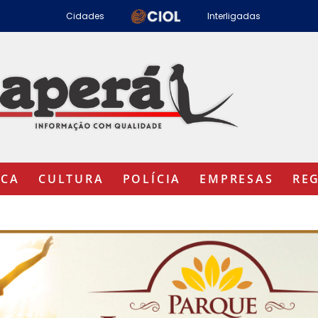
Cidades
Interligadas
ICA
CULTURA
POLÍCIA
EMPRESAS
RE