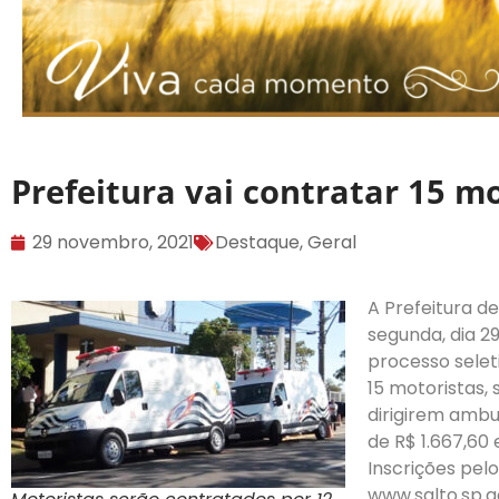
Prefeitura vai contratar 15 m
29 novembro, 2021
Destaque
,
Geral
A Prefeitura d
segunda, dia 29
processo selet
15 motoristas,
dirigirem ambu
de R$ 1.667,60 
Inscrições pelo
www.salto.sp.