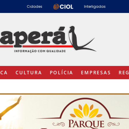
Cidades
Interligadas
ICA
CULTURA
POLÍCIA
EMPRESAS
RE