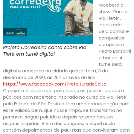
receberá o
show “Para o
Rio Tietê”,
idealizado
pelo cantor e
compositor
campineiro
Projeto Corredeira canta sobre Rio
Pedro Barsalini
Tietê em turnê digital
e banda. A
turnê será
digital e acontece na cidade quinta-feira, 3 de
dezembro de 2020, às 20h através do link:
https://www.facebook.com/PrefeituradeSalto
.
O projeto é idealizado para todos os gostos, idades e
públicos com repertório inspirado no curso do Rio Tietê
pelo Estado de São Paulo e tem uma preocupação com
este valioso bem, que nasce limpo, se transforma no
percurso, segue poluído e depois retorna as suas
origens límpidas. Além das canções, o espetáculo
contém depoimentos de paulistas que conviveram com