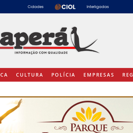
Cidades
Interligadas
ICA
CULTURA
POLÍCIA
EMPRESAS
RE