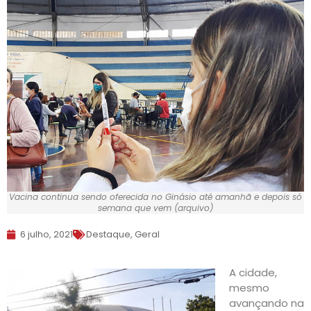
Vacina continua sendo oferecida no Ginásio até amanhã e depois só
semana que vem (arquivo)
6 julho, 2021
Destaque
,
Geral
A cidade,
mesmo
avançando na