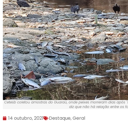
Cetesb coletou amostras do Guaraú, onde peixes morreram dias após "fu
diz que não há relação entre os f
14 outubro, 2021
Destaque
,
Geral