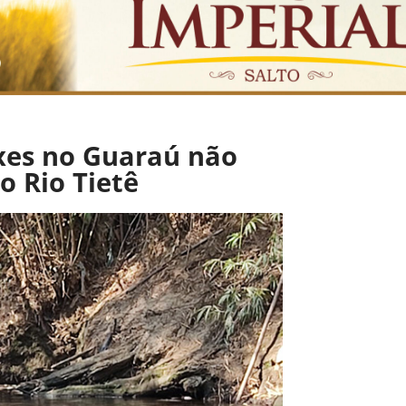
xes no Guaraú não
o Rio Tietê