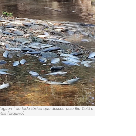
girem" do lodo tóxico que desceu pelo Rio Tietê e
atos (arquivo)