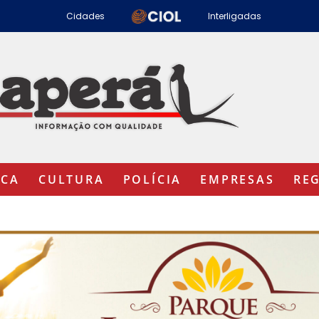
Cidades
Interligadas
ICA
CULTURA
POLÍCIA
EMPRESAS
RE