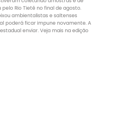
stiveram coletando amostras e de
elo Rio Tietê no final de agosto.
ixou ambientalistas e saltenses
l poderá ficar impune novamente. A
stadual enviar. Veja mais na edição