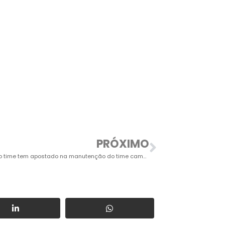
PRÓXIMO
Diretoria do time tem apostado na manutenção do time campeão em 2019 e contratado novos jogadores