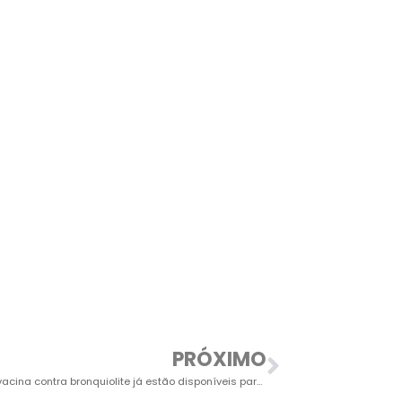
PRÓXIMO
Doses da vacina contra bronquiolite já estão disponíveis para as gestantes