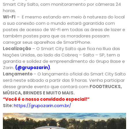
Smart City Salto, com monitoramento por câmeras 24
horas.
WI-FI
– E mesmo estando em meio à natureza do local
a sua conexão com o mundo estará garantida com
postes de acesso de Wi-Fi em todas as áreas de lazer e
também postes para que os moradores possam
carregar seus aparelhos de SmartPhone.
Localização
– O Smart City Salto que fica na Rua das
Nações Unidas, ao lado da Cobreq – Salto – SP, tem a
garantia e solidez de empreendimento do Grupo Base e
Zarin.
(@grupozarin)
.
Lançamento
– O lançamento oficial do Smart City Salto
será neste sábado a partir das 9 horas. Venha participar
desse grande evento que contará com
FOODTRUCKS,
MÚSICA, BRINDES E MUITO MAIS.
“Você é o nosso convidado especial!”
Site:
https://grupozarin.com.br/