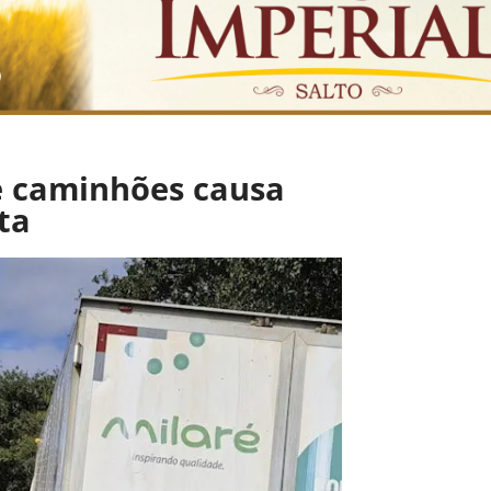
re caminhões causa
ta