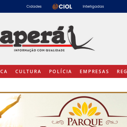
Cidades
Interligadas
ICA
CULTURA
POLÍCIA
EMPRESAS
RE