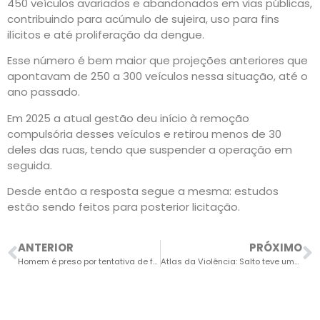
450 veículos avariados e abandonados em vias públicas,
contribuindo para acúmulo de sujeira, uso para fins
ilícitos e até proliferação da dengue.
Esse número é bem maior que projeções anteriores que
apontavam de 250 a 300 veículos nessa situação, até o
ano passado.
Em 2025 a atual gestão deu início à remoção
compulsória desses veículos e retirou menos de 30
deles das ruas, tendo que suspender a operação em
seguida.
Desde então a resposta segue a mesma: estudos
estão sendo feitos para posterior licitação.
ANTERIOR
PRÓXIMO
Homem é preso por tentativa de feminicídio após cravar pino na cabeça de mulher
Atlas da Violência: Salto teve uma das menores taxas de homicídios do país em 2024