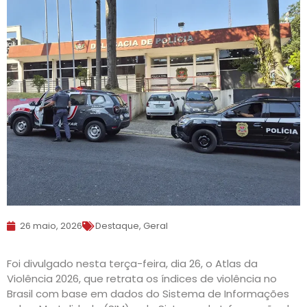
26 maio, 2026
Destaque
,
Geral
Foi divulgado nesta terça-feira, dia 26, o Atlas da
Violência 2026, que retrata os índices de violência no
Brasil com base em dados do Sistema de Informações