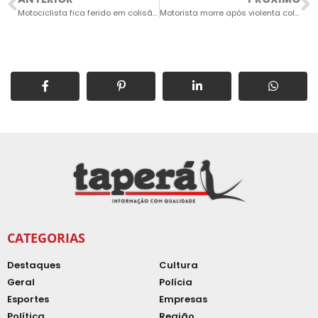
Motociclista fica ferido em colisão entre moto e carro na Avenida Hilário Ferrari
Motorista morre após violenta colisão contra estrutura de painel na SP-75
CATEGORIAS
Destaques
Cultura
Geral
Polícia
Esportes
Empresas
Política
Região